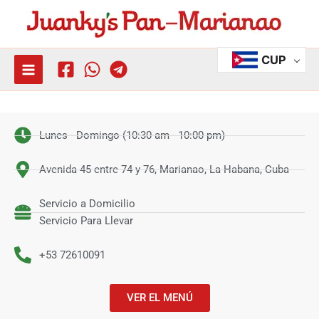
Ir
al
contenido
CUP
Lunes - Domingo (10:30 am - 10:00 pm)
Avenida 45 entre 74 y 76, Marianao, La Habana, Cuba
Servicio a Domicilio
Servicio Para Llevar
+53 72610091
VER EL MENÚ